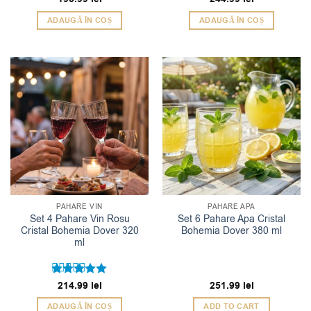
5
din 5
ADAUGĂ ÎN COȘ
ADAUGĂ ÎN COȘ
PAHARE VIN
PAHARE APA
Set 4 Pahare Vin Rosu
Set 6 Pahare Apa Cristal
Cristal Bohemia Dover 320
Bohemia Dover 380 ml
ml
Evaluat la
214.99
lei
251.99
lei
5
din 5
ADAUGĂ ÎN COȘ
ADD TO CART