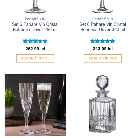
PAHARE VIN
PAHARE VIN
Set 6 Pahare Vin Cristal
Set 6 Pahare Vin Cristal
Bohemia Dover 250 ml
Bohemia Dover 320 ml
Evaluat la
262.99
lei
Evaluat la
313.99
lei
5
5
din 5
din 5
ADAUGĂ ÎN COȘ
ADAUGĂ ÎN COȘ