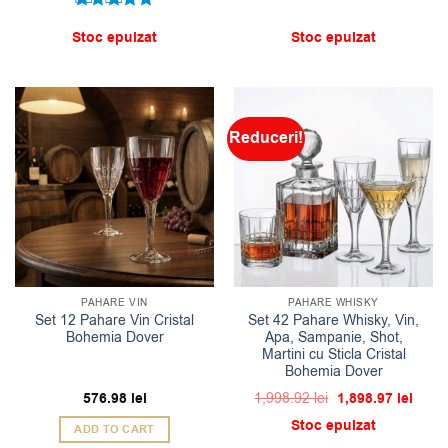
Evaluat la
Stoc epuizat
Stoc epuizat
5
din 5
Reduceri!
PAHARE VIN
PAHARE WHISKY
Set 12 Pahare Vin Cristal
Set 42 Pahare Whisky, Vin,
Bohemia Dover
Apa, Sampanie, Shot,
Martini cu Sticla Cristal
Bohemia Dover
Prețul
Prețu
576.98
lei
1,998.92
lei
1,898.97
lei
inițial
curen
a
este:
Stoc epuizat
ADD TO CART
fost:
1,898.