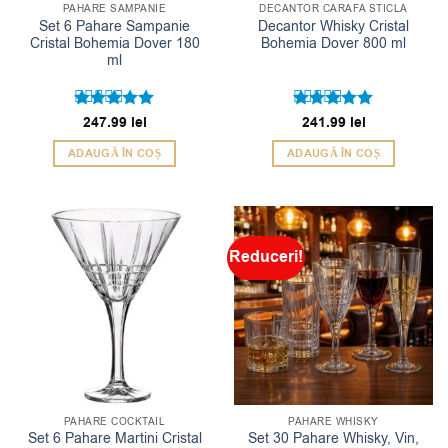
PAHARE SAMPANIE
DECANTOR CARAFA STICLA
Set 6 Pahare Sampanie
Decantor Whisky Cristal
Cristal Bohemia Dover 180
Bohemia Dover 800 ml
ml
Evaluat la
247.99
lei
Evaluat la
241.99
lei
5
5
din 5
din 5
ADAUGĂ ÎN COȘ
ADAUGĂ ÎN COȘ
Reduceri!
PAHARE COCKTAIL
PAHARE WHISKY
Set 6 Pahare Martini Cristal
Set 30 Pahare Whisky, Vin,