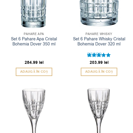
PAHARE APA
PAHARE WHISKY
Set 6 Pahare Apa Cristal
Set 6 Pahare Whisky Cristal
Bohemia Dover 350 ml
Bohemia Dover 320 ml
284.99
lei
Evaluat la
203.99
lei
5
din 5
ADAUGĂ ÎN COȘ
ADAUGĂ ÎN COȘ