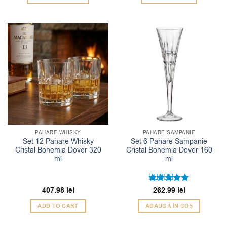
PAHARE WHISKY
PAHARE SAMPANIE
Set 12 Pahare Whisky
Set 6 Pahare Sampanie
Cristal Bohemia Dover 320
Cristal Bohemia Dover 160
ml
ml
407.98
lei
Evaluat la
262.99
lei
5
din 5
ADD TO CART
ADAUGĂ ÎN COȘ