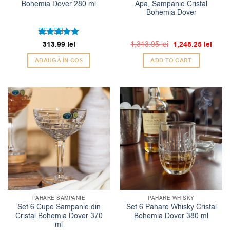
Bohemia Dover 280 ml
Apa, Sampanie Cristal
Bohemia Dover
Prețul
Prețu
Evaluat la
313.99
lei
1,313.95
lei
1,248.25
lei
inițial
curen
5
din 5
a
este:
ADAUGĂ ÎN COȘ
ADD TO CART
fost:
1,248.
1,313.95 lei.
PAHARE SAMPANIE
PAHARE WHISKY
Set 6 Cupe Sampanie din
Set 6 Pahare Whisky Cristal
Cristal Bohemia Dover 370
Bohemia Dover 380 ml
ml