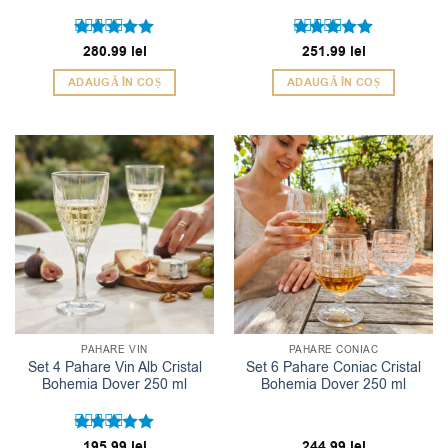
Evaluat la
280.99
lei
Evaluat la
251.99
lei
5
5
din 5
din 5
ADAUGĂ ÎN COȘ
ADAUGĂ ÎN COȘ
PAHARE VIN
PAHARE CONIAC
Set 4 Pahare Vin Alb Cristal
Set 6 Pahare Coniac Cristal
Bohemia Dover 250 ml
Bohemia Dover 250 ml
Evaluat la
195.99
lei
244.99
lei