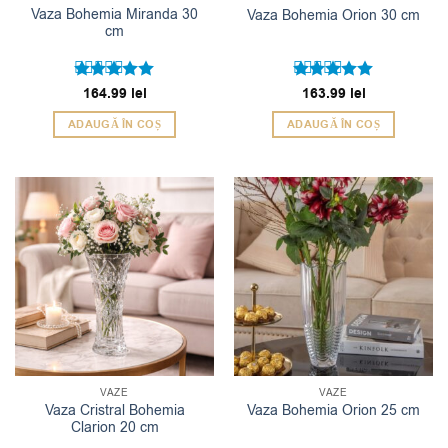
Vaza Bohemia Miranda 30
Vaza Bohemia Orion 30 cm
cm
Evaluat la
164.99
lei
Evaluat la
163.99
lei
5
5
din 5
din 5
ADAUGĂ ÎN COȘ
ADAUGĂ ÎN COȘ
VAZE
VAZE
Vaza Cristral Bohemia
Vaza Bohemia Orion 25 cm
Clarion 20 cm