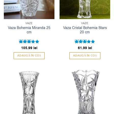
VAZE
VAZE
Vaza Bohemia Miranda 25
Vaza Cristal Bohemia Stars
cm
20 cm
Evaluat la
105.99
lei
Evaluat la
61.99
lei
5
5
din 5
din 5
ADAUGĂ ÎN COȘ
ADAUGĂ ÎN COȘ