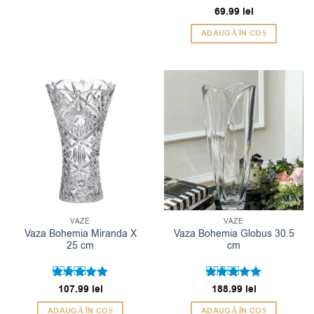
69.99
lei
ADAUGĂ ÎN COȘ
VAZE
VAZE
Vaza Bohemia Miranda X
Vaza Bohemia Globus 30.5
25 cm
cm
Evaluat la
107.99
lei
Evaluat la
188.99
lei
5
5
din 5
din 5
ADAUGĂ ÎN COȘ
ADAUGĂ ÎN COȘ