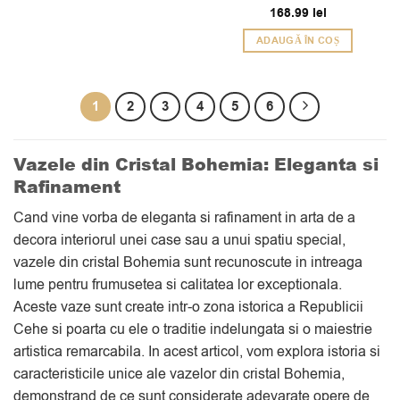
168.99
lei
ADAUGĂ ÎN COȘ
1
2
3
4
5
6
Vazele din Cristal Bohemia: Eleganta si
Rafinament
Cand vine vorba de eleganta si rafinament in arta de a
decora interiorul unei case sau a unui spatiu special,
vazele din cristal Bohemia sunt recunoscute in intreaga
lume pentru frumusetea si calitatea lor exceptionala.
Aceste vaze sunt create intr-o zona istorica a Republicii
Cehe si poarta cu ele o traditie indelungata si o maiestrie
artistica remarcabila. In acest articol, vom explora istoria si
caracteristicile unice ale vazelor din cristal Bohemia,
demonstrand de ce sunt considerate adevarate opere de