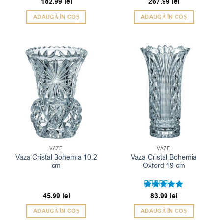
Evaluat la
182.99
lei
Evaluat la
267.99
lei
5
5
din 5
din 5
ADAUGĂ ÎN COȘ
ADAUGĂ ÎN COȘ
VAZE
VAZE
Vaza Cristal Bohemia 10.2
Vaza Cristal Bohemia
cm
Oxford 19 cm
45.99
lei
Evaluat la
83.99
lei
5
din 5
ADAUGĂ ÎN COȘ
ADAUGĂ ÎN COȘ