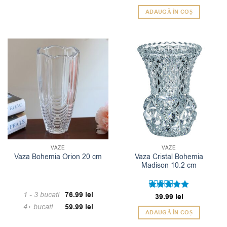
ADAUGĂ ÎN COȘ
VAZE
VAZE
Vaza Cristal Bohemia
Vaza Bohemia Orion 20 cm
Madison 10.2 cm
1 - 3
bucati
76.99
lei
Evaluat la
39.99
lei
5
din 5
4+ bucati
59.99
lei
ADAUGĂ ÎN COȘ