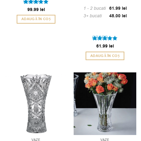
1 - 2
bucati
61.99
lei
Evaluat la
99.99
lei
5
din 5
3+ bucati
48.00
lei
ADAUGĂ ÎN COȘ
Evaluat la
61.99
lei
5
din 5
ADAUGĂ ÎN COȘ
VAZE
VAZE