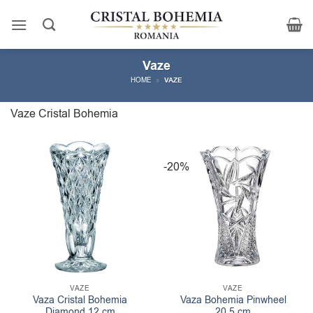
Skip
to
content
Vaze
HOME
»
VAZE
Vaze Cristal Bohemia
-20%
VAZE
VAZE
Vaza Cristal Bohemia
Vaza Bohemia Pinwheel
Diamond 12 cm
20.5 cm