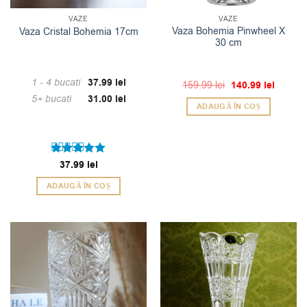
VAZE
VAZE
Vaza Bohemia Pinwheel X
Vaza Cristal Bohemia 17cm
30 cm
1 - 4
bucati
37.99
lei
Prețul
Prețul
159.99
lei
140.99
lei
inițial
curent
5+ bucati
31.00
lei
a
este:
ADAUGĂ ÎN COȘ
fost:
140.99 l
159.99 lei.
Evaluat la
37.99
lei
5
din 5
ADAUGĂ ÎN COȘ