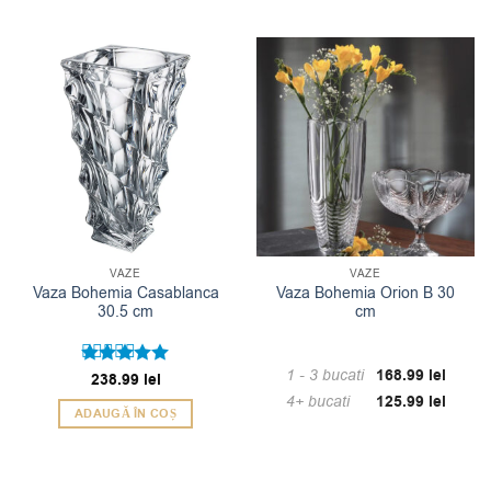
VAZE
VAZE
Vaza Bohemia Casablanca
Vaza Bohemia Orion B 30
30.5 cm
cm
1 - 3
bucati
168.99
lei
Evaluat la
238.99
lei
5
din 5
4+ bucati
125.99
lei
ADAUGĂ ÎN COȘ