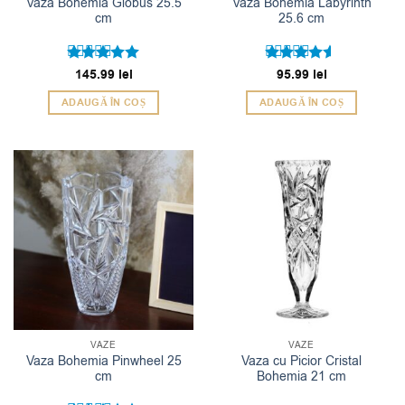
Vaza Bohemia Globus 25.5
Vaza Bohemia Labyrinth
cm
25.6 cm
Evaluat la
145.99
lei
Evaluat la
95.99
lei
5
4.5
din 5
din 5
ADAUGĂ ÎN COȘ
ADAUGĂ ÎN COȘ
VAZE
VAZE
Vaza Bohemia Pinwheel 25
Vaza cu Picior Cristal
cm
Bohemia 21 cm