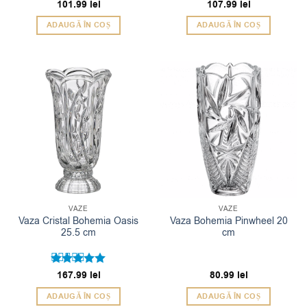
101.99
lei
107.99
lei
ADAUGĂ ÎN COȘ
ADAUGĂ ÎN COȘ
VAZE
VAZE
Vaza Cristal Bohemia Oasis
Vaza Bohemia Pinwheel 20
25.5 cm
cm
Evaluat la
167.99
lei
80.99
lei
5
din 5
ADAUGĂ ÎN COȘ
ADAUGĂ ÎN COȘ