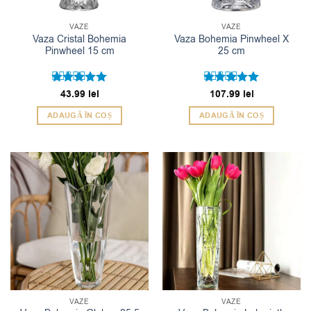
VAZE
VAZE
Vaza Cristal Bohemia
Vaza Bohemia Pinwheel X
Pinwheel 15 cm
25 cm
Evaluat la
43.99
lei
Evaluat la
107.99
lei
5
5
din 5
din 5
ADAUGĂ ÎN COȘ
ADAUGĂ ÎN COȘ
VAZE
VAZE