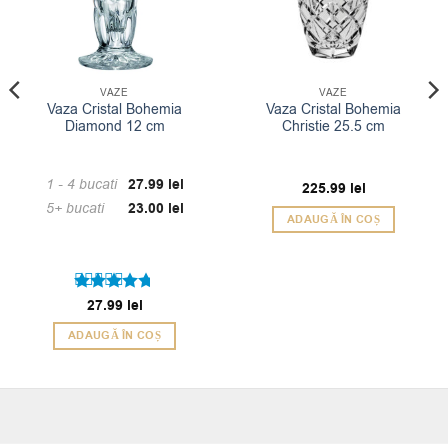
VAZE
VAZE
Vaza Cristal Bohemia
Vaza Cristal Bohemia
Diamond 12 cm
Christie 25.5 cm
1 - 4
bucati
27.99
lei
225.99
lei
5+ bucati
23.00
lei
ADAUGĂ ÎN COȘ
Evaluat la
27.99
lei
4.67
din 5
ADAUGĂ ÎN COȘ