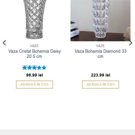
VAZE
VAZE
Vaza Cristal Bohemia Daisy
Vaza Bohemia Diamond 33
20.5 cm
cm
Evaluat la
96.99
lei
223.99
lei
5
din 5
ADAUGĂ ÎN COȘ
ADAUGĂ ÎN COȘ