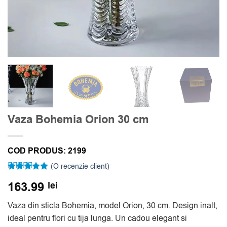
Vaza Bohemia Orion 30 cm
COD PRODUS:
2199
(O recenzie client)
Evaluat la
163.99
lei
5
din 5 pe
baza unei
singure
Vaza din sticla Bohemia, model Orion, 30 cm. Design inalt,
evaluări
ideal pentru flori cu tija lunga. Un cadou elegant si