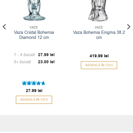
VAZE
VAZE
Vaza Cristal Bohemia
Vaza Bohemia Enigma 38.2
Diamond 12 cm
cm
1 - 4
bucati
27.99
lei
419.99
lei
5+ bucati
23.00
lei
ADAUGĂ ÎN COȘ
Evaluat la
27.99
lei
4.67
din 5
ADAUGĂ ÎN COȘ