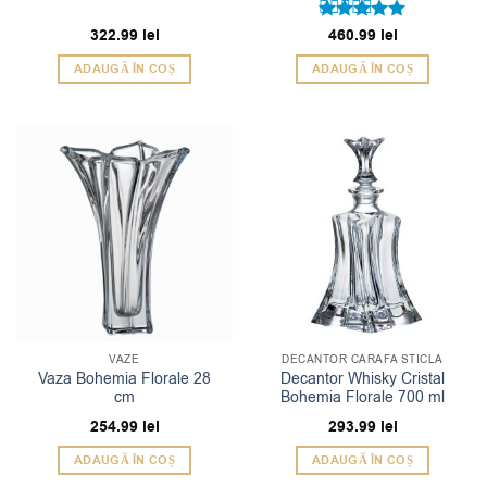
322.99
lei
Evaluat la
460.99
lei
5
din 5
ADAUGĂ ÎN COȘ
ADAUGĂ ÎN COȘ
VAZE
DECANTOR CARAFA STICLA
Vaza Bohemia Florale 28
Decantor Whisky Cristal
cm
Bohemia Florale 700 ml
254.99
lei
293.99
lei
ADAUGĂ ÎN COȘ
ADAUGĂ ÎN COȘ