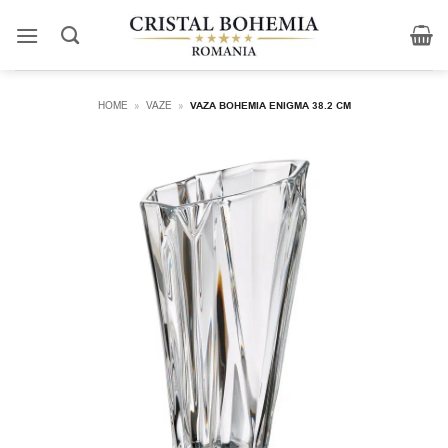
Skip
to
content
HOME
»
VAZE
»
VAZA BOHEMIA ENIGMA 38.2 CM