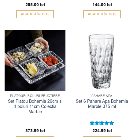
Evaluat la
285.00
lei
Evaluat la
144.00
lei
5
5
din 5
din 5
ADAUGĂ ÎN COȘ
ADAUGĂ ÎN COȘ
PLATOURI BOLURI FRUCTIERE
PAHARE APA
Set Platou Bohemia 26cm si
Set 6 Pahare Apa Bohemia
4 boluri 11cm Colectia
Marble 375 ml
Marble
373.99
lei
Evaluat la
224.99
lei
5
din 5