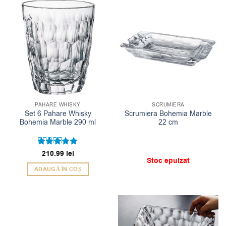
PAHARE WHISKY
SCRUMIERA
Set 6 Pahare Whisky
Scrumiera Bohemia Marble
Bohemia Marble 290 ml
22 cm
Evaluat la
210.99
lei
Stoc epuizat
5
din 5
ADAUGĂ ÎN COȘ