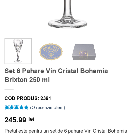
Set 6 Pahare Vin Cristal Bohemia
Brixton 250 ml
COD PRODUS:
2391
(O recenzie client)
Evaluat la
245.99
lei
5
din 5 pe
baza unei
singure
Pretul este pentru un set de 6 pahare Vin Cristal Bohemia
evaluări