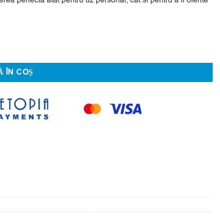
l
 ÎN COȘ