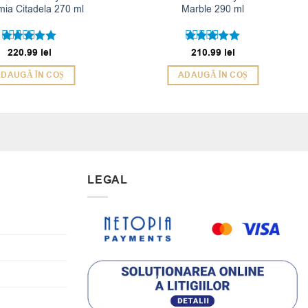
ia Citadela 270 ml
Marble 290 ml
220.99
lei
210.99
lei
Evaluat la
Evaluat la
5
5
din 5
din 5
DAUGĂ ÎN COȘ
ADAUGĂ ÎN COȘ
LEGAL