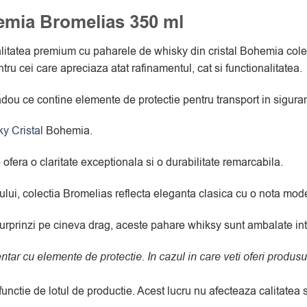
emia Bromelias 350 ml
calitatea premium cu paharele de whisky din cristal Bohemia cole
ru cei care apreciaza atat rafinamentul, cat si functionalitatea.
dou ce contine elemente de protectie pentru transport in siguran
y Cristal
Bohemia.
fera o claritate exceptionala si o durabilitate remarcabila.
alului, colectia Bromelias reflecta eleganta clasica cu o nota mod
urprinzi pe cineva drag, aceste pahare whiksy sunt ambalate intr-
entar cu elemente de protectie. In cazul in care veti oferi prod
 functie de lotul de productie. Acest lucru nu afecteaza calitate