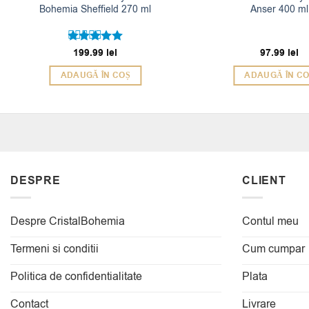
Bohemia Sheffield 270 ml
Anser 400 ml
199.99
lei
97.99
lei
Evaluat la
5
din 5
ADAUGĂ ÎN COȘ
ADAUGĂ ÎN C
DESPRE
CLIENT
Despre CristalBohemia
Contul meu
Termeni si conditii
Cum cumpar
Politica de confidentialitate
Plata
Contact
Livrare