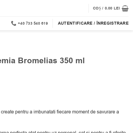
COȘ /
0.00
LEI
AUTENTIFICARE / ÎNREGISTRARE
+40 733 540 619
emia Bromelias 350 ml
create pentru a imbunatati fiecare moment de savurare a
a perfecta atat pentru uz personal, cat si pentru a fi oferite