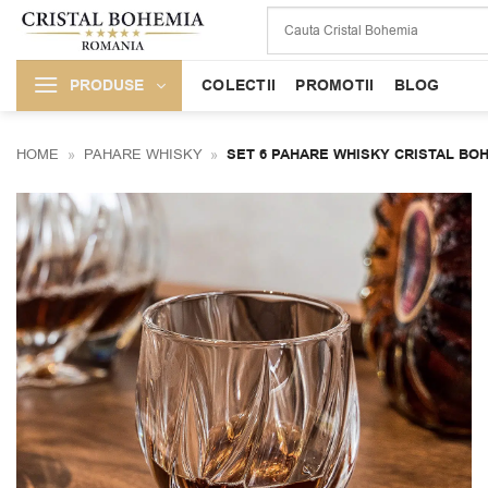
Skip
to
content
PRODUSE
COLECTII
PROMOTII
BLOG
HOME
»
PAHARE WHISKY
»
SET 6 PAHARE WHISKY CRISTAL BO