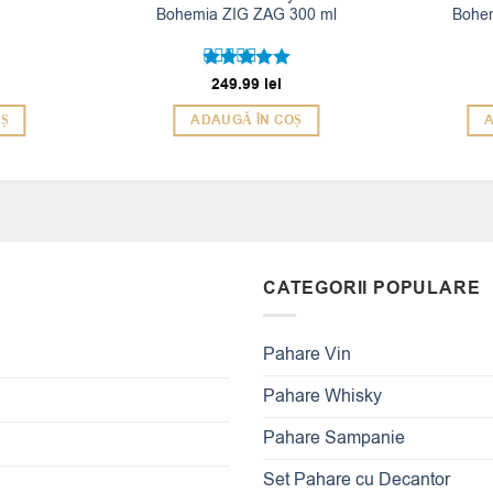
Bohemia ZIG ZAG 300 ml
Bohem
249.99
lei
Evaluat la
5
din 5
OȘ
ADAUGĂ ÎN COȘ
A
CATEGORII POPULARE
Pahare Vin
Pahare Whisky
Pahare Sampanie
Set Pahare cu Decantor