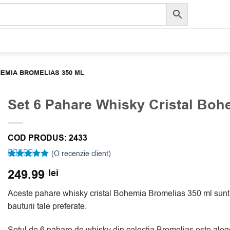
HEMIA BROMELIAS 350 ML
Set 6 Pahare Whisky Cristal Boh
COD PRODUS:
2433
(O recenzie client)
Evaluat la
249.99
lei
5
din 5 pe
baza unei
singure
Aceste pahare whisky cristal Bohemia Bromelias 350 ml sunt 
evaluări
bauturii tale preferate.
Setul de 6 pahare de whisky din colectia Bromelias este alegere