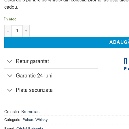
cadou.
În stoc
Cantitate Set 6 Pahare Whisky Cristal Bohemia Bromelias 350 m
ADAUGĂ
Retur garantat
Garantie 24 luni
Plata securizata
Colectia:
Bromelias
Categorie:
Pahare Whisky
Brand:
Cristal Bohemia