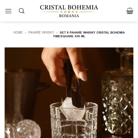
Skip
to
content
HOME
»
PAHARE WHISKY
»
SET 6 PAHARE WHISKY CRISTAL BOHEMIA
TIMESQUARE 450 ML