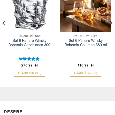
PAHARE WHISKY
PAHARE WHISKY
Set 6 Pahare Whisky
Set 6 Pahare Whisky
Bohemia Casablanca 300
Bohemia Columba 380 ml
ml
Evaluat la
270.99
lei
118.99
lei
5
din 5
ADAUGĂ ÎN COȘ
ADAUGĂ ÎN COȘ
DESPRE