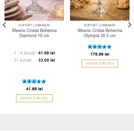
SUPORT LUMANARI
SUPORT LUMANARI
Sfesnic Cristal Bohemia
Sfesnic Cristal Bohemia
Diamond 10 cm
Olympia 30.5 cm
1 - 4
bucati
41.99
lei
Evaluat la
178.99
lei
5
din 5
5+ bucati
33.00
lei
ADAUGĂ ÎN COȘ
Evaluat la
41.99
lei
5
din 5
ADAUGĂ ÎN COȘ