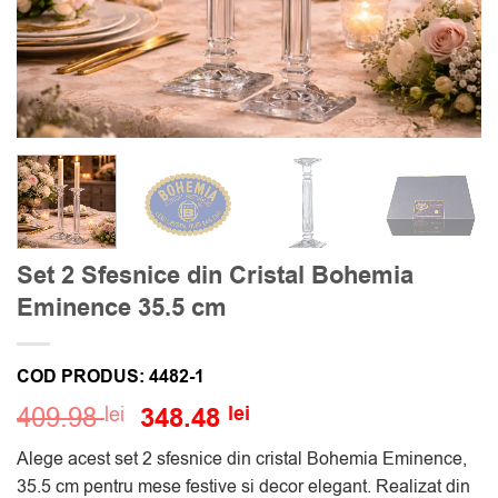
Set 2 Sfesnice din Cristal Bohemia
Eminence 35.5 cm
COD PRODUS:
4482-1
Prețul
Prețul
409.98
348.48
lei
lei
inițial
curent
Alege acest set 2 sfesnice din cristal Bohemia Eminence,
a
este:
35.5 cm pentru mese festive si decor elegant. Realizat din
fost:
348.48 lei.