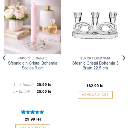
SUPORT LUMANARI
SUPORT LUMANARI
Sfesnic din Cristal Bohemia
Sfesnic Cristal Bohemia 3
Scoica 9 cm
Brate 22.5 cm
1 - 4
bucati
29.99
lei
162.99
lei
5+ bucati
25.00
lei
ADAUGĂ ÎN COȘ
Evaluat la
29.99
lei
5
din 5
ADAUGĂ ÎN COȘ