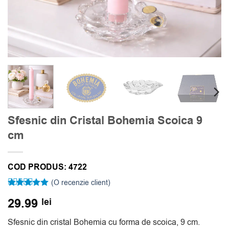
Sfesnic din Cristal Bohemia Scoica 9
cm
COD PRODUS:
4722
(O recenzie client)
Evaluat la
29.99
lei
5
din 5 pe
baza unei
singure
Sfesnic din cristal Bohemia cu forma de scoica, 9 cm.
evaluări