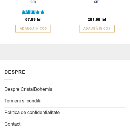
cm
cm
Evaluat la
67.99
lei
281.99
lei
5
din 5
ADAUGĂ ÎN COȘ
ADAUGĂ ÎN COȘ
DESPRE
Despre CristalBohemia
Termeni si conditii
Politica de confidentialitate
Contact