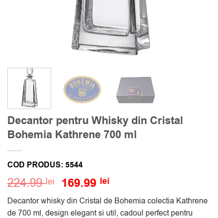
Decantor pentru Whisky din Cristal
Bohemia Kathrene 700 ml
COD PRODUS:
5544
Prețul
Prețul
224.99
169.99
lei
lei
inițial
curent
Decantor whisky din Cristal de Bohemia colectia Kathrene
a
este:
de 700 ml, design elegant si util, cadoul perfect pentru
fost:
169.99 lei.