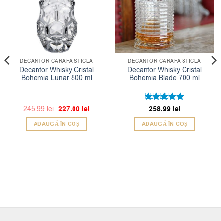
DECANTOR CARAFA STICLA
DECANTOR CARAFA STICLA
Decantor Whisky Cristal
Decantor Whisky Cristal
Bohemia Lunar 800 ml
Bohemia Blade 700 ml
Prețul
Prețul
245.99
lei
227.00
lei
Evaluat la
258.99
lei
inițial
curent
5
din 5
a
este:
ADAUGĂ ÎN COȘ
ADAUGĂ ÎN COȘ
fost:
227.00 lei.
245.99 lei.