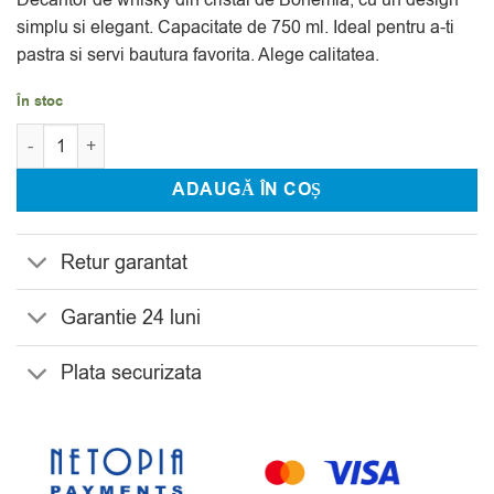
a
este:
evaluări
simplu si elegant. Capacitate de 750 ml. Ideal pentru a-ti
fost:
179.99 lei.
pastra si servi bautura favorita. Alege calitatea.
259.99 lei.
În stoc
Cantitate Decantor Whisky Cristal Bohemia Skyline 750 ml
ADAUGĂ ÎN COȘ
Retur garantat
Garantie 24 luni
Plata securizata