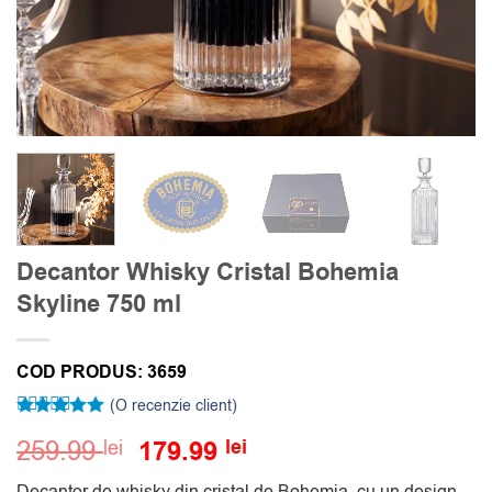
Decantor Whisky Cristal Bohemia
Skyline 750 ml
COD PRODUS:
3659
(O recenzie client)
Evaluat la
Prețul
Prețul
259.99
179.99
lei
lei
5
din 5 pe
inițial
curent
baza unei
singure
Decantor de whisky din cristal de Bohemia, cu un design