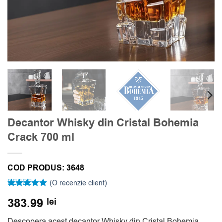
Decantor Whisky din Cristal Bohemia
Crack 700 ml
COD PRODUS:
3648
(O recenzie client)
Evaluat la
383.99
lei
5
din 5 pe
baza unei
singure
Descopera acest decantor Whisky din Cristal Bohemia