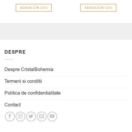
inițial
curent
5
din 5
a
este:
ADAUGĂ ÎN COȘ
ADAUGĂ ÎN COȘ
fost:
165.99 lei.
223.00 lei.
DESPRE
Despre CristalBohemia
Termeni si conditii
Politica de confidentialitate
Contact