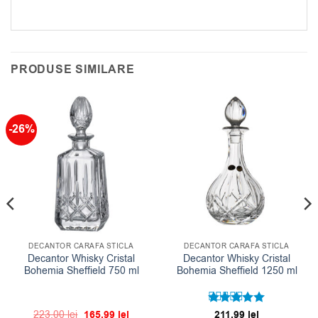
PRODUSE SIMILARE
-26%
DECANTOR CARAFA STICLA
DECANTOR CARAFA STICLA
Decantor Whisky Cristal
Decantor Whisky Cristal
Bohemia Sheffield 750 ml
Bohemia Sheffield 1250 ml
Prețul
Prețul
223.00
lei
165.99
lei
Evaluat la
211.99
lei