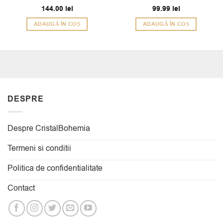
Evaluat la
144.00
lei
Evaluat la
99.99
lei
5
5
din 5
din 5
ADAUGĂ ÎN COȘ
ADAUGĂ ÎN COȘ
DESPRE
Despre CristalBohemia
Termeni si conditii
Politica de confidentialitate
Contact