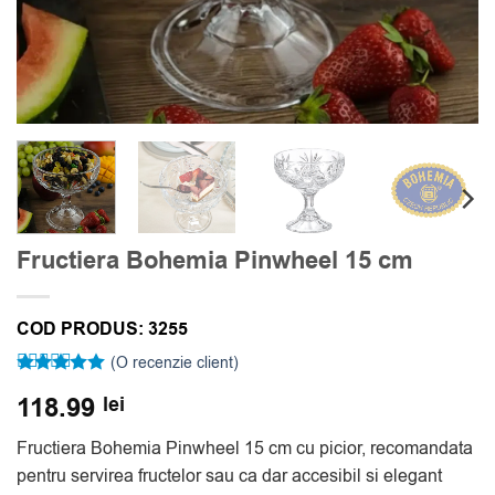
Fructiera Bohemia Pinwheel 15 cm
COD PRODUS:
3255
(O recenzie client)
Evaluat la
118.99
lei
5
din 5 pe
baza unei
singure
Fructiera Bohemia Pinwheel 15 cm cu picior, recomandata
evaluări
pentru servirea fructelor sau ca dar accesibil si elegant