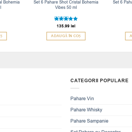
tal Bohemia
Set 6 Pahare Shot Cristal Bohemia
Set 6 Pah
l
Vibes 50 ml
135.99
lei
Evaluat la
5
din 5
OȘ
ADAUGĂ ÎN COȘ
A
CATEGORII POPULARE
Pahare Vin
Pahare Whisky
Pahare Sampanie