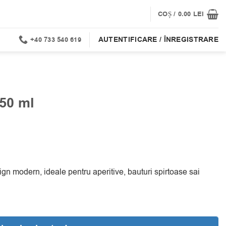
COȘ /
0.00
LEI
AUTENTIFICARE / ÎNREGISTRARE
+40 733 540 619
50 ml
gn modern, ideale pentru aperitive, bauturi spirtoase sai