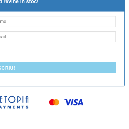
revine in stoc!
SCRIU!