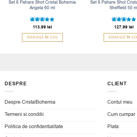
Set 6 Pahare Shot Cristal Bohemia
Set 6 Pahare Shot Cris
Angela 60 ml
Sheffield 50 m
113.99
lei
127.99
lei
Evaluat la
Evaluat la
5
5
din 5
din 5
ADAUGĂ ÎN COȘ
ADAUGĂ ÎN C
DESPRE
CLIENT
Despre CristalBohemia
Contul meu
Termeni si conditii
Cum cumpar
Politica de confidentialitate
Plata