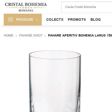
Skip
to
content
PRODUSE
COLECTII
PROMOTII
BLOG
HOME
»
PAHARE SHOT
»
PAHARE APERITIV BOHEMIA LARUS 15