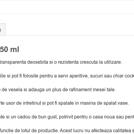
)
50 ml
transparenta deosebita si o rezistenta crescuta la utilizare.
si pot fi folosite pentru a servi aperitive, sucuri sau chiar cockt
ip de vesela si adauga un plus de rafinament mesei tale.
e usor de intretinut si pot fi spalate in masina de spalat vase.
t este si un cadou de bun gust, potrivit pentru o casa noua sau p
 functie de lotul de productie. Acest lucru nu afecteaza calitate