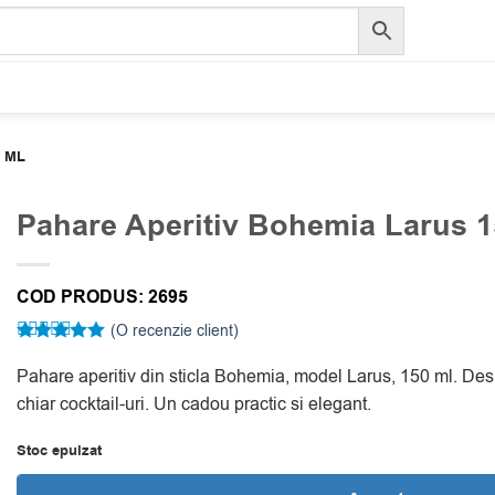
0 ML
Pahare Aperitiv Bohemia Larus 1
COD PRODUS:
2695
(O recenzie client)
Evaluat la
5
Pahare aperitiv din sticla Bohemia, model Larus, 150 ml. Desi
din 5 pe
baza unei
chiar cocktail-uri. Un cadou practic si elegant.
singure
evaluări
Stoc epuizat