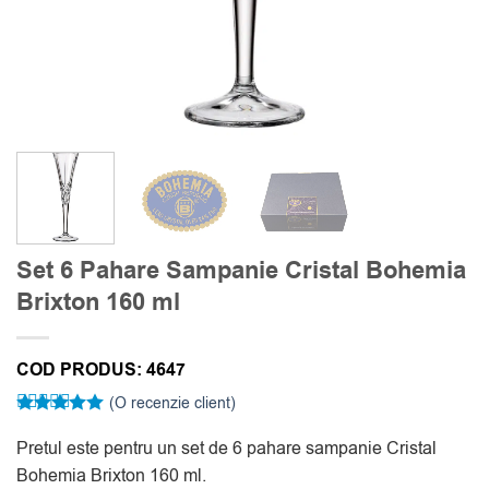
Set 6 Pahare Sampanie Cristal Bohemia
Brixton 160 ml
COD PRODUS:
4647
(O recenzie client)
Evaluat la
5
Pretul este pentru un set de 6 pahare sampanie Cristal
din 5 pe
baza unei
Bohemia Brixton 160 ml.
singure