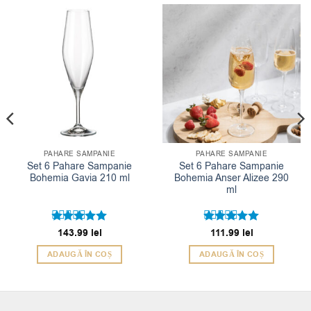
PAHARE SAMPANIE
PAHARE SAMPANIE
Set 6 Pahare Sampanie
Set 6 Pahare Sampanie
Bohemia Gavia 210 ml
Bohemia Anser Alizee 290
ml
Evaluat la
143.99
lei
Evaluat la
111.99
lei
5
5
din 5
din 5
ADAUGĂ ÎN COȘ
ADAUGĂ ÎN COȘ