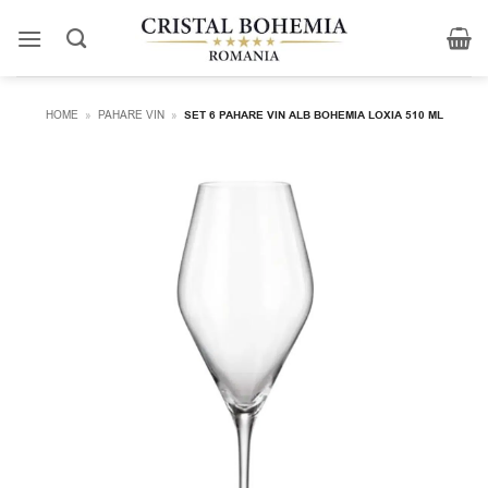
Skip
to
content
HOME
»
PAHARE VIN
»
SET 6 PAHARE VIN ALB BOHEMIA LOXIA 510 ML