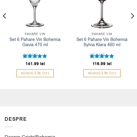
PAHARE VIN
PAHARE VIN
Set 6 Pahare Vin Bohemia
Set 6 Pahare Vin Bohemia
Gavia 470 ml
Sylvia Klara 460 ml
Evaluat la
141.99
lei
Evaluat la
116.99
lei
5
5
din 5
din 5
ADAUGĂ ÎN COȘ
ADAUGĂ ÎN COȘ
DESPRE