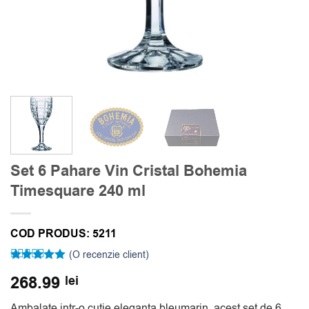
Set 6 Pahare Vin Cristal Bohemia
Timesquare 240 ml
COD PRODUS:
5211
(O recenzie client)
Evaluat la
268.99
lei
5
din 5 pe
baza unei
singure
Ambalate intr-o cutie eleganta bleumarin, acest set de 6