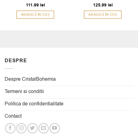
111.99
lei
Evaluat
125.99
lei
4
la
din
ADAUGĂ ÎN COȘ
ADAUGĂ ÎN COȘ
5
DESPRE
Despre CristalBohemia
Termeni si conditii
Politica de confidentialitate
Contact