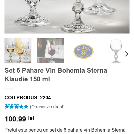
Set 6 Pahare Vin Bohemia Sterna
Klaudie 150 ml
COD PRODUS:
2204
(O recenzie client)
Evaluat la
100.99
lei
5
din 5 pe
baza unei
singure
Pretul este pentru un set de 6 pahare vin Bohemia Sterna
evaluări