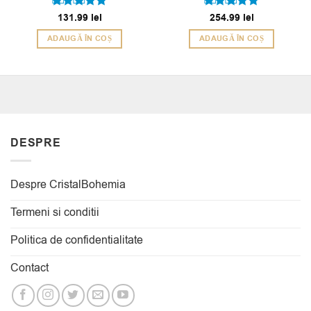
Evaluat la
131.99
lei
Evaluat la
254.99
lei
5
5
din 5
din 5
ADAUGĂ ÎN COȘ
ADAUGĂ ÎN COȘ
DESPRE
Despre CristalBohemia
Termeni si conditii
Politica de confidentialitate
Contact