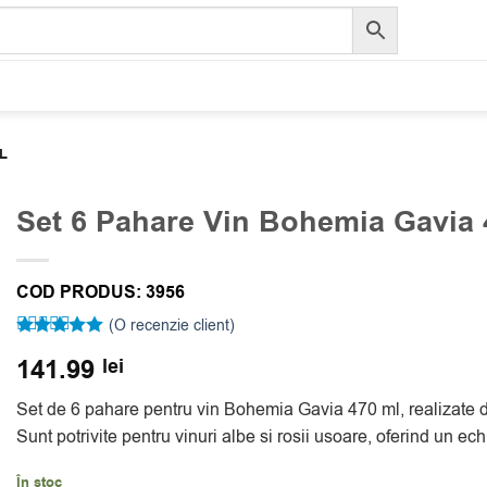
L
Set 6 Pahare Vin Bohemia Gavia 
COD PRODUS:
3956
(O recenzie client)
Evaluat la
141.99
lei
5
din 5 pe
baza unei
singure
Set de 6 pahare pentru vin Bohemia Gavia 470 ml, realizate din 
evaluări
Sunt potrivite pentru vinuri albe si rosii usoare, oferind un ech
În stoc