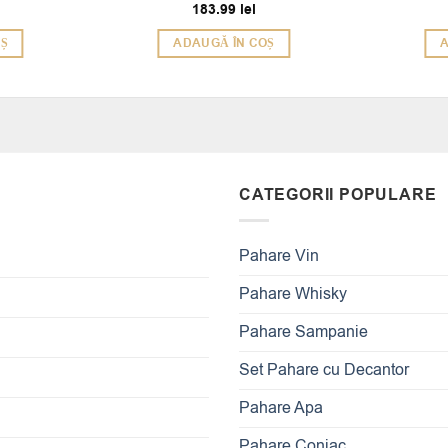
183.99
lei
Evaluat la
5
din 5
OȘ
ADAUGĂ ÎN COȘ
A
CATEGORII POPULARE
Pahare Vin
Pahare Whisky
Pahare Sampanie
Set Pahare cu Decantor
Pahare Apa
Pahare Coniac