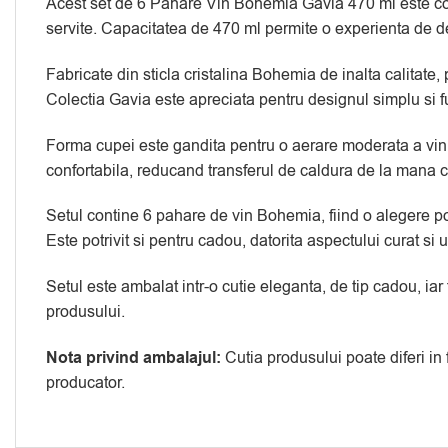
Acest set de 6 Pahare Vin Bohemia Gavia 470 ml este concep
servite. Capacitatea de 470 ml permite o experienta de degu
Fabricate din sticla cristalina Bohemia de inalta calitate,
Colectia Gavia este apreciata pentru designul simplu si fu
Forma cupei este gandita pentru o aerare moderata a vinulu
confortabila, reducand transferul de caldura de la mana c
Setul contine 6 pahare de vin Bohemia, fiind o alegere potr
Este potrivit si pentru cadou, datorita aspectului curat si uti
Setul este ambalat intr-o cutie eleganta, de tip cadou, iar
produsului.
Nota privind ambalajul:
Cutia produsului poate diferi in
producator.