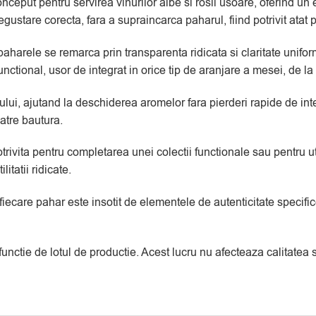
ut pentru servirea vinurilor albe si rosii usoare, oferind un ech
stare corecta, fara a supraincarca paharul, fiind potrivit atat pe
 paharele se remarca prin transparenta ridicata si claritate unifo
nctional, usor de integrat in orice tip de aranjare a mesei, de la
i, ajutand la deschiderea aromelor fara pierderi rapide de intensi
atre bautura.
ivita pentru completarea unei colectii functionale sau pentru util
litatii ridicate.
 fiecare pahar este insotit de elementele de autenticitate specifi
 functie de lotul de productie. Acest lucru nu afecteaza calitate