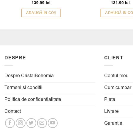
139.99
lei
131.99
lei
Evaluat la
5
din 5
ADAUGĂ ÎN COȘ
ADAUGĂ ÎN C
DESPRE
CLIENT
Despre CristalBohemia
Contul meu
Termeni si conditii
Cum cumpar
Politica de confidentialitate
Plata
Contact
Livrare
Garantie