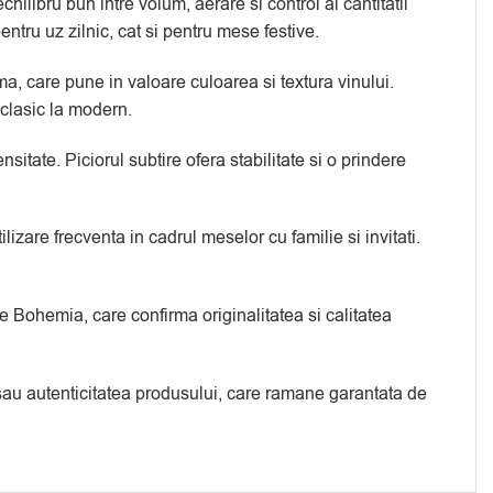
ilibru bun intre volum, aerare si control al cantitatii
ntru uz zilnic, cat si pentru mese festive.
rma, care pune in valoare culoarea si textura vinului.
 clasic la modern.
tate. Piciorul subtire ofera stabilitate si o prindere
izare frecventa in cadrul meselor cu familie si invitati.
ce Bohemia, care confirma originalitatea si calitatea
a sau autenticitatea produsului, care ramane garantata de