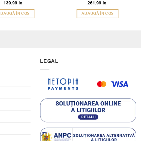
139.99
lei
261.99
lei
Evaluat la
5
din 5
DAUGĂ ÎN COȘ
ADAUGĂ ÎN COȘ
LEGAL