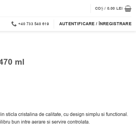
COȘ /
0.00
LEI
AUTENTIFICARE / ÎNREGISTRARE
+40 733 540 619
470 ml
sticla cristalina de calitate, cu design simplu si functional.
ilibru bun intre aerare si servire controlata.