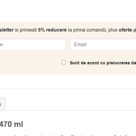
letter
si primesti
5% reducere
la prima comandă, plus
oferte ş
Sunt de acord cu prelucrarea da
)
470 ml