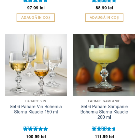
Evaluat la
97.99
lei
Evaluat la
88.99
lei
5
5
din 5
din 5
ADAUGĂ ÎN COȘ
ADAUGĂ ÎN COȘ
PAHARE VIN
PAHARE SAMPANIE
Set 6 Pahare Vin Bohemia
Set 6 Pahare Sampanie
Sterna Klaudie 150 ml
Bohemia Sterna Klaudie
200 ml
Evaluat la
100.99
lei
Evaluat la
111.99
lei