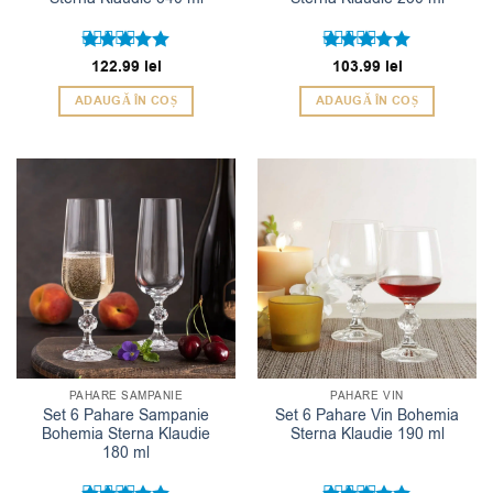
Evaluat la
122.99
lei
Evaluat la
103.99
lei
5
5
din 5
din 5
ADAUGĂ ÎN COȘ
ADAUGĂ ÎN COȘ
PAHARE SAMPANIE
PAHARE VIN
Set 6 Pahare Sampanie
Set 6 Pahare Vin Bohemia
Bohemia Sterna Klaudie
Sterna Klaudie 190 ml
180 ml