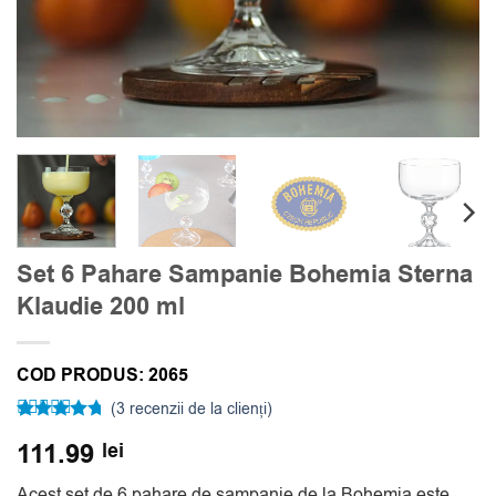
Set 6 Pahare Sampanie Bohemia Sterna
Klaudie 200 ml
COD PRODUS:
2065
(
3
recenzii de la clienți)
Evaluat la
3
111.99
lei
4.67
din 5
pe baza a
evaluări de
Acest set de 6 pahare de sampanie de la Bohemia este