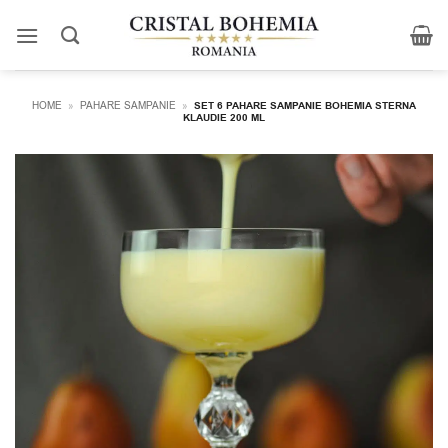
Skip
to
content
HOME
»
PAHARE SAMPANIE
»
SET 6 PAHARE SAMPANIE BOHEMIA STERNA
KLAUDIE 200 ML