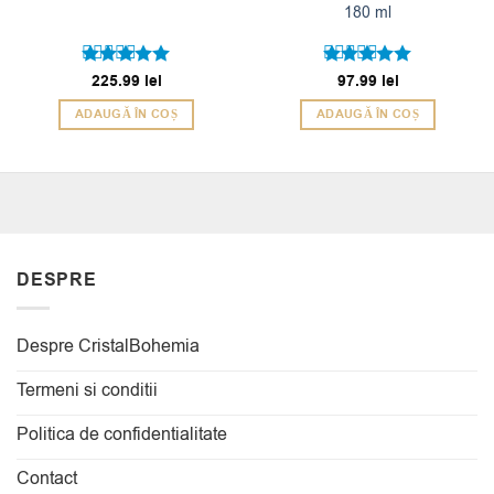
180 ml
Evaluat la
225.99
lei
Evaluat la
97.99
lei
5
5
din 5
din 5
ADAUGĂ ÎN COȘ
ADAUGĂ ÎN COȘ
DESPRE
Despre CristalBohemia
Termeni si conditii
Politica de confidentialitate
Contact