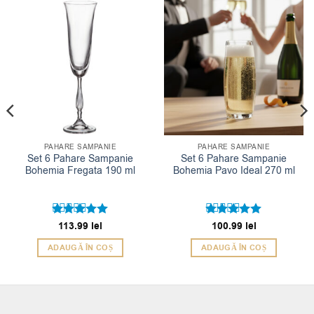
PAHARE SAMPANIE
PAHARE SAMPANIE
Set 6 Pahare Sampanie
Set 6 Pahare Sampanie
Bohemia Fregata 190 ml
Bohemia Pavo Ideal 270 ml
Evaluat la
113.99
lei
Evaluat la
100.99
lei
5
5
din 5
din 5
ADAUGĂ ÎN COȘ
ADAUGĂ ÎN COȘ