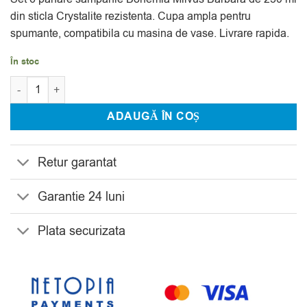
evaluări
din sticla Crystalite rezistenta. Cupa ampla pentru
spumante, compatibila cu masina de vase. Livrare rapida.
În stoc
Cantitate Set 6 Pahare Sampanie Bohemia Milvus Barbara 250 m
ADAUGĂ ÎN COȘ
Retur garantat
Garantie 24 luni
Plata securizata