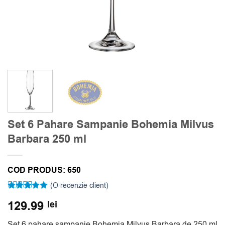
Set 6 Pahare Sampanie Bohemia Milvus
Barbara 250 ml
COD PRODUS:
650
(O recenzie client)
Evaluat la
129.99
lei
5
din 5 pe
baza unei
singure
Set 6 pahare sampanie Bohemia Milvus Barbara de 250 ml