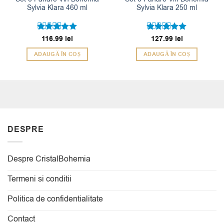
Sylvia Klara 460 ml
Sylvia Klara 250 ml
Evaluat la
116.99
lei
Evaluat la
127.99
lei
5
5
din 5
din 5
ADAUGĂ ÎN COȘ
ADAUGĂ ÎN COȘ
DESPRE
Despre CristalBohemia
Termeni si conditii
Politica de confidentialitate
Contact