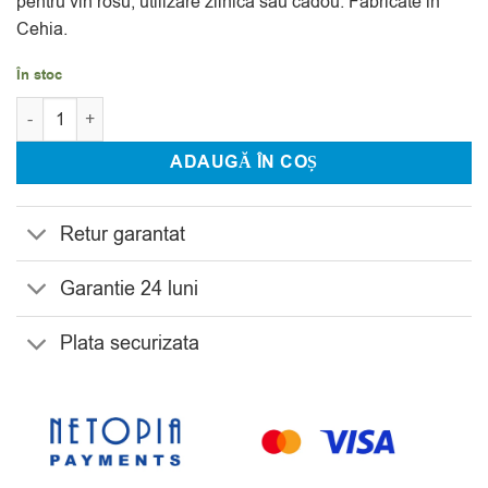
pentru vin rosu, utilizare zilnica sau cadou. Fabricate in
Cehia.
În stoc
Cantitate Set 6 Pahare Vin Rosu Bohemia Tyto 450 ml
ADAUGĂ ÎN COȘ
Retur garantat
Garantie 24 luni
Plata securizata