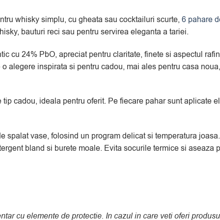
entru whisky simplu, cu gheata sau cocktailuri scurte,
6 pahare d
hisky, bauturi reci sau pentru servirea eleganta a tariei.
ntic cu 24% PbO, apreciat pentru claritate, finete si aspectul raf
ste o alegere inspirata si pentru cadou, mai ales pentru casa noua
e tip cadou, ideala pentru oferit. Pe fiecare pahar sunt aplicate
de spalat vase, folosind un program delicat si temperatura joasa. T
gent bland si burete moale. Evita socurile termice si aseaza pie
entar cu elemente de protectie. In cazul in care veti oferi prod