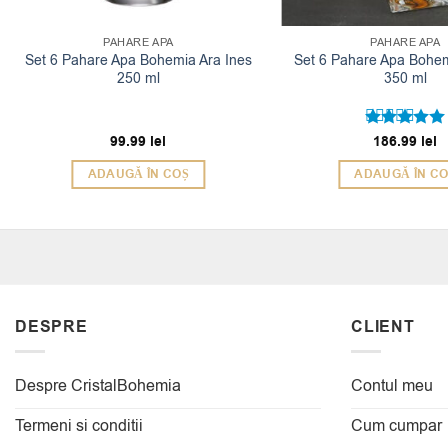
PAHARE APA
PAHARE APA
Set 6 Pahare Apa Bohemia Ara Ines
Set 6 Pahare Apa Bohe
250 ml
350 ml
99.99
lei
186.99
lei
Evaluat la
5
din 5
ADAUGĂ ÎN COȘ
ADAUGĂ ÎN C
DESPRE
CLIENT
Despre CristalBohemia
Contul meu
Termeni si conditii
Cum cumpar