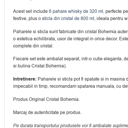
Acest set include
6 pahare whisky de 320 ml
, perfecte p
festive, plus o s
ticla din cristal de 800 ml
, ideala pentru w
Paharele si sticla sunt fabricate din cristal Bohemia aute
o estetica echilibrata, usor de integrat in orice decor. E
complete din cristal.
Fiecare set este ambalat separat, intr-o cutie eleganta, d
si bulina Cristal Bohemia).
Intretinere:
Paharele si sticla pot fi spalate si in masina 
impecabil in timp, recomandam spalarea manuala, cu deter
Produs Original Cristal Bohemia.
Marcaj de autenticitate pe produs.
Pe durata transportului produsele vor fi ambalate suplim