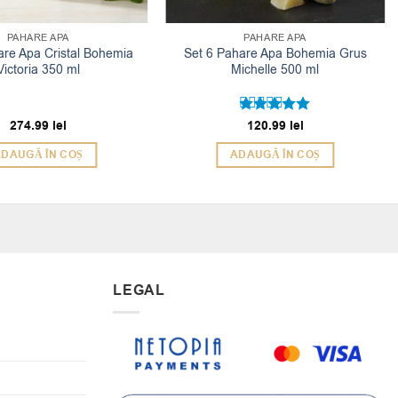
PAHARE APA
PAHARE APA
are Apa Cristal Bohemia
Set 6 Pahare Apa Bohemia Grus
Victoria 350 ml
Michelle 500 ml
274.99
lei
120.99
lei
Evaluat la
5
din 5
DAUGĂ ÎN COȘ
ADAUGĂ ÎN COȘ
LEGAL