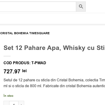
A CRISTAL BOHEMIA TIMESQUARE
Set 12 Pahare Apa, Whisky cu St
COD PRODUS:
T-PWAD
727.97
lei
Setul de 12 pahare cu sticla din Cristal Bohemia, colectia T
ml si o sticla de 800 ml. Fabricate din cristal Bohemia auten
În stoc
Cantitate Set 12 Pahare Apa, Whisky cu Sticla Cristal Bohemia