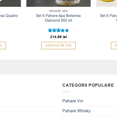
PAHARE APA
mia Quadro
Set 6 Pahare Apa Bohemia
Set 6 Pah
Diamond 260 ml
214.99
lei
Evaluat la
5
din 5
OȘ
ADAUGĂ ÎN COȘ
A
CATEGORII POPULARE
Pahare Vin
Pahare Whisky