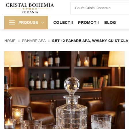
Skip
to
content
PRODUSE
COLECTII
PROMOTII
BLOG
HOME
»
PAHARE APA
»
SET 12 PAHARE APA, WHISKY CU STICL