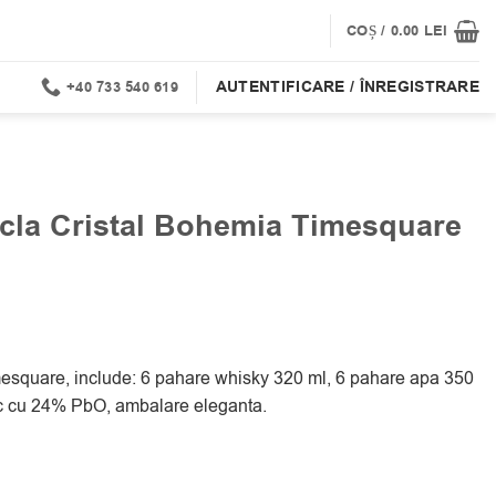
COȘ /
0.00
LEI
AUTENTIFICARE / ÎNREGISTRARE
+40 733 540 619
icla Cristal Bohemia Timesquare
imesquare, include: 6 pahare whisky 320 ml, 6 pahare apa 350
tic cu 24% PbO, ambalare eleganta.
 Timesquare