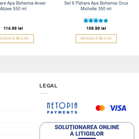
hare Apa Bohemia Anser
Set 6 Pahare Apa Bohemia Grus
Alizee 550 ml
Michelle 350 ml
114.99
lei
109.99
lei
Evaluat la
5
din 5
DAUGĂ ÎN COȘ
ADAUGĂ ÎN COȘ
LEGAL