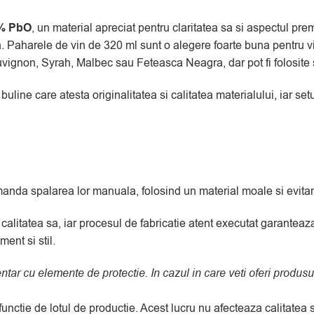
4% PbO
, un material apreciat pentru claritatea sa si aspectul pr
. Paharele de vin de 320 ml sunt o alegere foarte buna pentru vi
uvignon, Syrah, Malbec sau Feteasca Neagra, dar pot fi folosite 
line care atesta originalitatea si calitatea materialului, iar set
anda spalarea lor manuala, folosind un material moale si evitan
calitatea sa, iar procesul de fabricatie atent executat garanteaz
ent si stil.
entar cu elemente de protectie. In cazul in care veti oferi prod
 functie de lotul de productie. Acest lucru nu afecteaza calitate