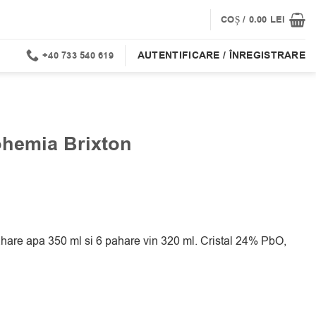
COȘ /
0.00
LEI
AUTENTIFICARE / ÎNREGISTRARE
+40 733 540 619
ohemia Brixton
hare apa 350 ml si 6 pahare vin 320 ml. Cristal 24% PbO,