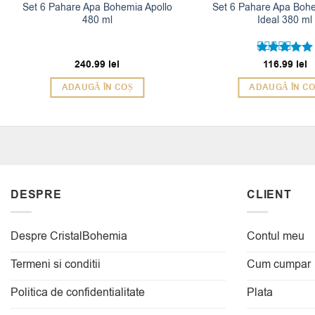
Set 6 Pahare Apa Bohemia Apollo
Set 6 Pahare Apa Boh
480 ml
Ideal 380 ml
240.99
lei
116.99
lei
Evaluat la
5
din 5
ADAUGĂ ÎN COȘ
ADAUGĂ ÎN C
DESPRE
CLIENT
Despre CristalBohemia
Contul meu
Termeni si conditii
Cum cumpar
Politica de confidentialitate
Plata