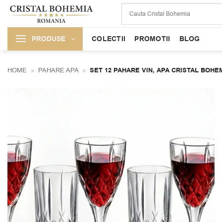
Skip
to
content
PRODUSE
COLECTII
PROMOTII
BLOG
HOME
»
PAHARE APA
»
SET 12 PAHARE VIN, APA CRISTAL BOHE