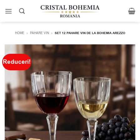
Skip
to
content
HOME
»
PAHARE VIN
»
SET 12 PAHARE VIN DE LA BOHEMIA AREZZO
Reduceri!