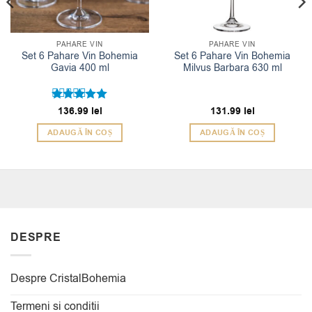
PAHARE VIN
PAHARE VIN
Set 6 Pahare Vin Bohemia
Set 6 Pahare Vin Bohemia
Gavia 400 ml
Milvus Barbara 630 ml
Evaluat la
136.99
lei
131.99
lei
5
din 5
ADAUGĂ ÎN COȘ
ADAUGĂ ÎN COȘ
DESPRE
Despre CristalBohemia
Termeni si conditii