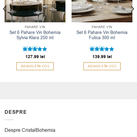
PAHARE VIN
PAHARE VIN
Set 6 Pahare Vin Bohemia
Set 6 Pahare Vin Bohemia
Sylvia Klara 250 ml
Fulica 300 ml
Evaluat la
127.99
lei
Evaluat la
139.99
lei
5
5
din 5
din 5
ADAUGĂ ÎN COȘ
ADAUGĂ ÎN COȘ
DESPRE
Despre CristalBohemia