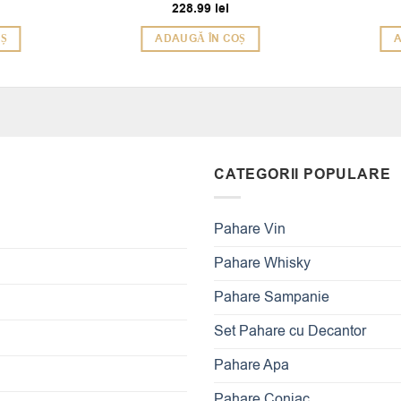
228.99
lei
Evaluat la
5
din 5
OȘ
ADAUGĂ ÎN COȘ
A
CATEGORII POPULARE
Pahare Vin
Pahare Whisky
Pahare Sampanie
Set Pahare cu Decantor
Pahare Apa
Pahare Coniac