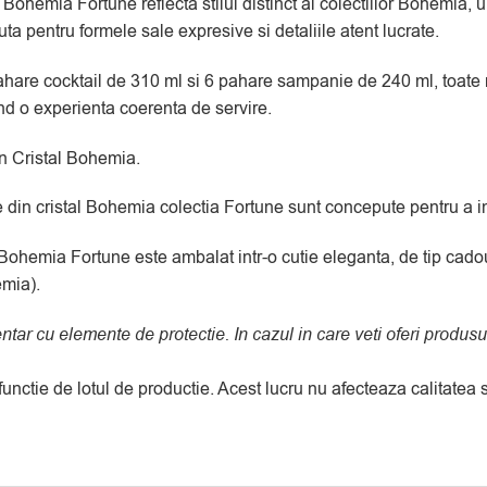
hemia Fortune reflecta stilul distinct al colectiilor Bohemia, u
ta pentru formele sale expresive si detaliile atent lucrate.
ahare cocktail de 310 ml si 6 pahare sampanie de 240 ml, toate 
ind o experienta coerenta de servire.
n Cristal Bohemia.
re din cristal Bohemia colectia Fortune sunt concepute pentru a 
ohemia Fortune este ambalat intr-o cutie eleganta, de tip cado
emia).
entar cu elemente de protectie. In cazul in care veti oferi prod
 functie de lotul de productie. Acest lucru nu afecteaza calitate