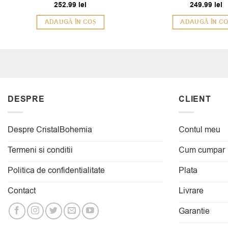
252.99
lei
249.99
lei
Evaluat la
Evaluat la
5
5
din 5
din 5
ADAUGĂ ÎN COȘ
ADAUGĂ ÎN C
DESPRE
CLIENT
Despre CristalBohemia
Contul meu
Termeni si conditii
Cum cumpar
Politica de confidentialitate
Plata
Contact
Livrare
Garantie