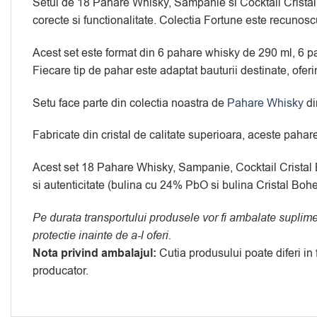
Setul de 18 Pahare Whisky, Sampanie si Cocktail Cristal Bo
corecte si functionalitate. Colectia Fortune este recunoscu
Acest set este format din 6 pahare whisky de 290 ml, 6 p
Fiecare tip de pahar este adaptat bauturii destinate, ofer
Setu face parte din colectia noastra de
Pahare Whisky
di
Fabricate din cristal de calitate superioara, aceste paha
Acest set 18 Pahare Whisky, Sampanie, Cocktail Cristal B
si autenticitate (bulina cu 24% PbO si bulina Cristal Boh
Pe durata transportului produsele vor fi ambalate suplim
protectie inainte de a-l oferi.
Nota privind ambalajul:
Cutia produsului poate diferi in
producator.