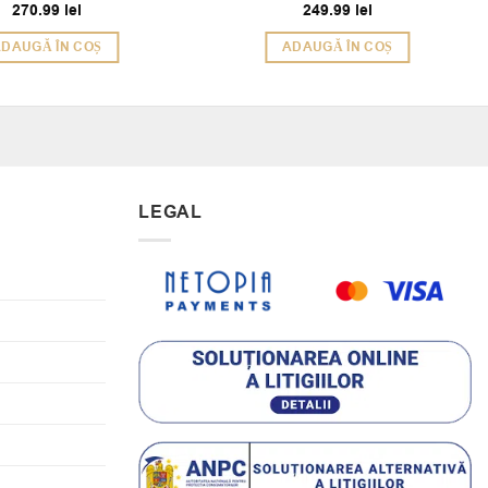
270.99
lei
249.99
lei
Evaluat la
Evaluat la
5
5
din 5
din 5
DAUGĂ ÎN COȘ
ADAUGĂ ÎN COȘ
LEGAL