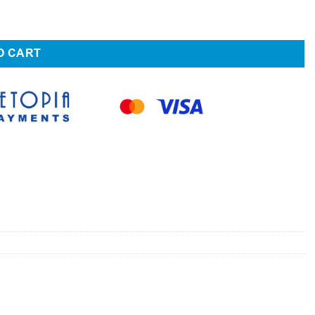
hemia Fortune
O CART