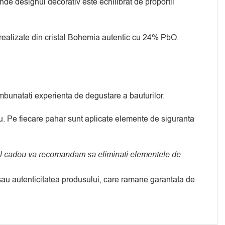
nde designul decorativ este echilibrat de proportii
realizate din cristal Bohemia autentic cu 24% PbO.
imbunatati experienta de degustare a bauturilor.
u. Pe fiecare pahar sunt aplicate elemente de siguranta
usul cadou va recomandam sa eliminati elementele de
a sau autenticitatea produsului, care ramane garantata de