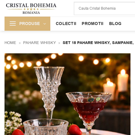
Skip
to
content
PRODUSE
COLECTII
PROMOTII
BLOG
HOME
»
PAHARE WHISKY
»
SET 18 PAHARE WHISKY, SAMPANIE