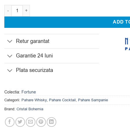
Cantitate Set 18 Pahare Whisky, Sampanie, Cocktail Cristal Bo
ADD T
Retur garantat
Garantie 24 luni
Plata securizata
Colectia:
Fortune
Categorii:
Pahare Whisky
,
Pahare Cocktail
,
Pahare Sampanie
Brand:
Cristal Bohemia