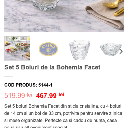
Set 5 Boluri de la Bohemia Facet
COD PRODUS:
5144-1
Prețul
Prețul
519.99
467.99
lei
lei
inițial
curent
Set 5 boluri Bohemia Facet din sticla cristalina, cu 4 boluri
a
este:
de 14 cm si un bol de 33 cm, potrivite pentru servire zilnica
fost:
467.99 lei.
si mese organizate. Perfecte ca si cadou de nunta, casa
519.99 lei.
noua sau alt eveniment special.