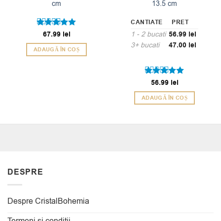
cm
13.5 cm
CANTIATE
PRET
Evaluat la
67.99
lei
1 - 2
bucati
56.99
lei
5
din 5
3+ bucati
47.00
lei
ADAUGĂ ÎN COȘ
Evaluat la
56.99
lei
5
din 5
ADAUGĂ ÎN COȘ
DESPRE
Despre CristalBohemia