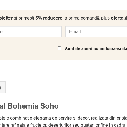
letter
si primesti
5% reducere
la prima comandă, plus
oferte ş
Sunt de acord cu prelucrarea da
)
stal Bohemia Soho
te o combinatie eleganta de servire si decor, realizata din crist
are rafinata a fructelor, deserturilor sau gustarilor fine in cadr