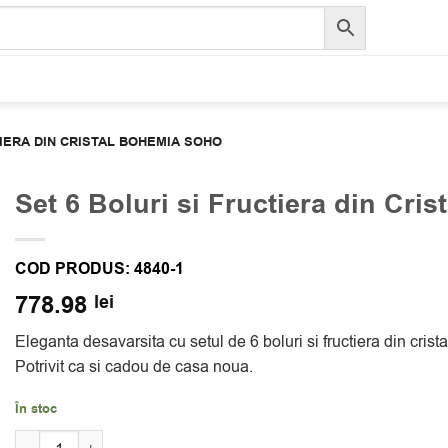
TIERA DIN CRISTAL BOHEMIA SOHO
Set 6 Boluri si Fructiera din Cri
COD PRODUS:
4840-1
778.98
lei
Eleganta desavarsita cu setul de 6 boluri si fructiera din cri
Potrivit ca si cadou de casa noua.
În stoc
Cantitate Set 6 Boluri si Fructiera din Cristal Bohemia Soho