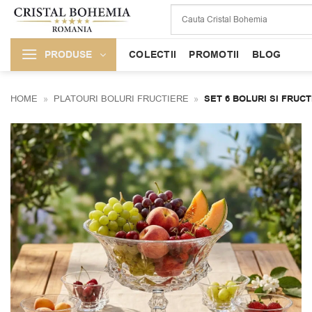
Skip
to
content
PRODUSE
COLECTII
PROMOTII
BLOG
HOME
»
PLATOURI BOLURI FRUCTIERE
»
SET 6 BOLURI SI FRUC