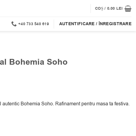
COȘ /
0.00
LEI
AUTENTIFICARE / ÎNREGISTRARE
+40 733 540 619
stal Bohemia Soho
stal autentic Bohemia Soho. Rafinament pentru masa ta festiva.