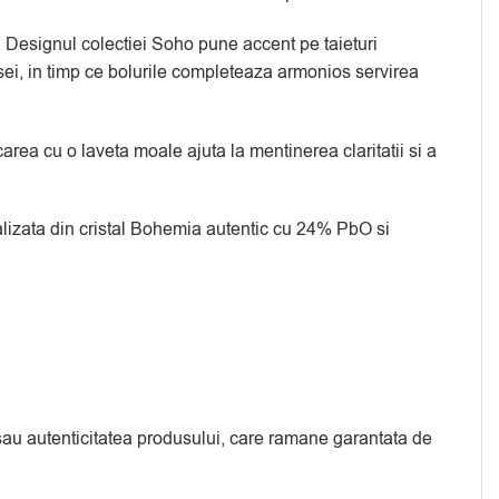
i. Designul colectiei Soho pune accent pe taieturi
mesei, in timp ce bolurile completeaza armonios servirea
rea cu o laveta moale ajuta la mentinerea claritatii si a
realizata din cristal Bohemia autentic cu 24% PbO si
a sau autenticitatea produsului, care ramane garantata de