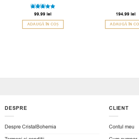
99.99
lei
194.99
lei
Evaluat la
5
din 5
ADAUGĂ ÎN COȘ
ADAUGĂ ÎN C
DESPRE
CLIENT
Despre CristalBohemia
Contul meu