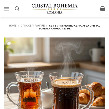
Skip
to
content
HOME
»
CANA CEAI PAHARE
»
SET 6 CANI PENTRU CEAI/CAFEA CRISTAL
BOHEMIA ARMUDU 120 ML