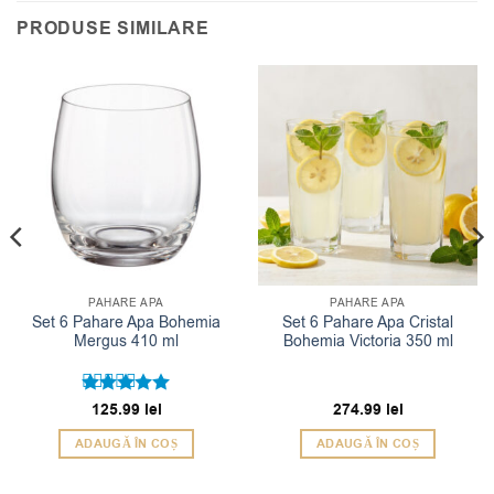
PRODUSE SIMILARE
PAHARE APA
PAHARE APA
Set 6 Pahare Apa Bohemia
Set 6 Pahare Apa Cristal
Mergus 410 ml
Bohemia Victoria 350 ml
Evaluat la
125.99
lei
274.99
lei
5
din 5
ADAUGĂ ÎN COȘ
ADAUGĂ ÎN COȘ