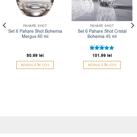
PAHARE SHOT
PAHARE SHOT
Set 6 Pahare Shot Bohemia
Set 6 Pahare Shot Cristal
Mergus 60 ml
Bohemia 45 ml
80.99
lei
Evaluat la
101.99
lei
5
din 5
ADAUGĂ ÎN COȘ
ADAUGĂ ÎN COȘ