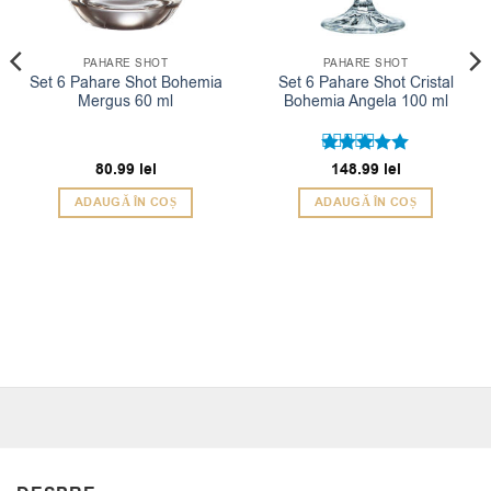
PAHARE SHOT
PAHARE SHOT
Set 6 Pahare Shot Bohemia
Set 6 Pahare Shot Cristal
Mergus 60 ml
Bohemia Angela 100 ml
80.99
lei
Evaluat la
148.99
lei
5
din 5
ADAUGĂ ÎN COȘ
ADAUGĂ ÎN COȘ