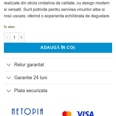
realizate din sticla cristalina de calitate, cu design modern
si versatil. Sunt potrivite pentru servirea vinurilor albe si
rosii usoare, oferind o experienta echilibrata de degustare.
În stoc
Cantitate Set 6 Pahare Vin Bohemia Corvus Naomi 360 ml
ADAUGĂ ÎN COȘ
Retur garantat
Garantie 24 luni
Plata securizata