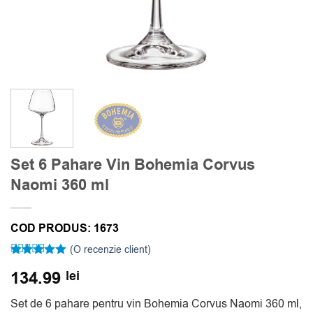
Set 6 Pahare Vin Bohemia Corvus
Naomi 360 ml
COD PRODUS:
1673
(O recenzie client)
Evaluat la
134.99
lei
5
din 5 pe
baza unei
singure
Set de 6 pahare pentru vin Bohemia Corvus Naomi 360 ml,
evaluări