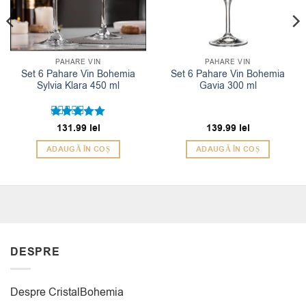
PAHARE VIN
PAHARE VIN
Set 6 Pahare Vin Bohemia
Set 6 Pahare Vin Bohemia
Sylvia Klara 450 ml
Gavia 300 ml
Evaluat la
131.99
lei
139.99
lei
5
din 5
ADAUGĂ ÎN COȘ
ADAUGĂ ÎN COȘ
DESPRE
Despre CristalBohemia