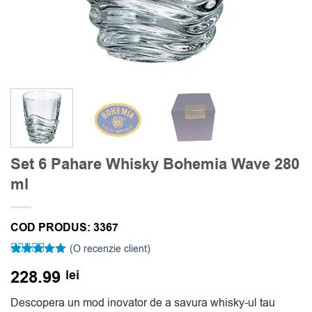
Set 6 Pahare Whisky Bohemia Wave 280
ml
COD PRODUS:
3367
(O recenzie client)
Evaluat la
228.99
lei
5
din 5 pe
baza unei
singure
Descopera un mod inovator de a savura whisky-ul tau
evaluări