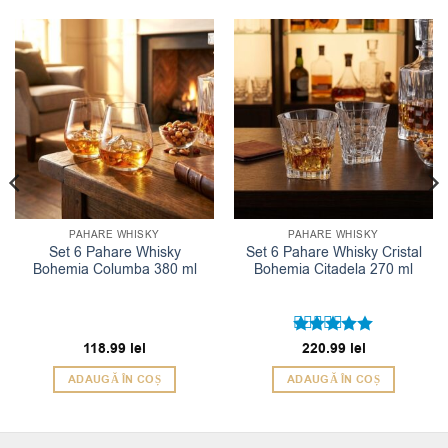
PAHARE WHISKY
PAHARE WHISKY
Set 6 Pahare Whisky
Set 6 Pahare Whisky Cristal
Bohemia Columba 380 ml
Bohemia Citadela 270 ml
118.99
lei
Evaluat la
220.99
lei
5
din 5
ADAUGĂ ÎN COȘ
ADAUGĂ ÎN COȘ