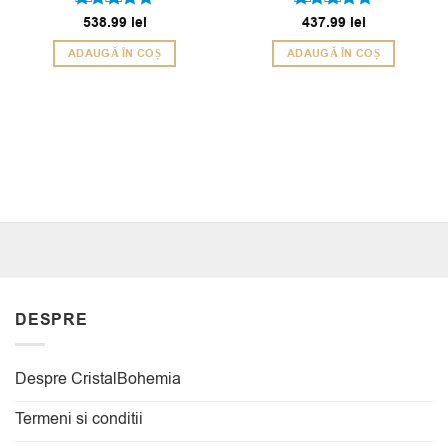
Evaluat la
538.99
lei
Evaluat la
437.99
lei
5
5
din 5
din 5
ADAUGĂ ÎN COȘ
ADAUGĂ ÎN COȘ
DESPRE
Despre CristalBohemia
Termeni si conditii