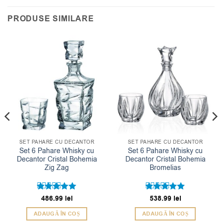
PRODUSE SIMILARE
SET PAHARE CU DECANTOR
SET PAHARE CU DECANTOR
Set 6 Pahare Whisky cu
Set 6 Pahare Whisky cu
Decantor Cristal Bohemia
Decantor Cristal Bohemia
Zig Zag
Bromelias
Evaluat la
486.99
lei
Evaluat la
538.99
lei
5
5
din 5
din 5
ADAUGĂ ÎN COȘ
ADAUGĂ ÎN COȘ