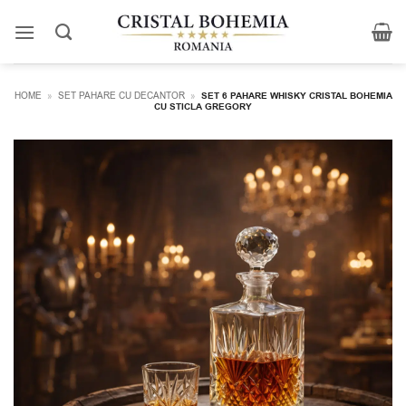
Skip
to
content
HOME
»
SET PAHARE CU DECANTOR
»
SET 6 PAHARE WHISKY CRISTAL BOHEMIA
CU STICLA GREGORY