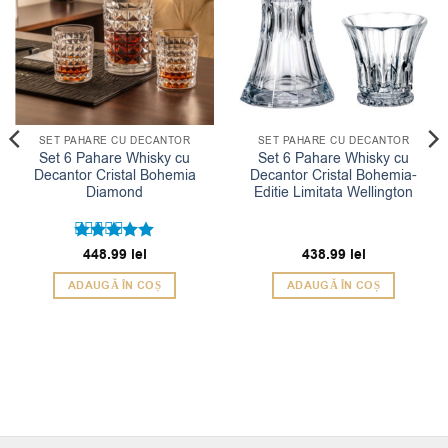
SET PAHARE CU DECANTOR
SET PAHARE CU DECANTOR
Set 6 Pahare Whisky cu
Set 6 Pahare Whisky cu
Decantor Cristal Bohemia
Decantor Cristal Bohemia-
Diamond
Editie Limitata Wellington
Evaluat la
448.99
lei
438.99
lei
5
din 5
ADAUGĂ ÎN COȘ
ADAUGĂ ÎN COȘ