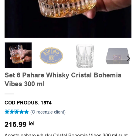
Set 6 Pahare Whisky Cristal Bohemia
Vibes 300 ml
COD PRODUS:
1574
(O recenzie client)
Evaluat la
216.99
lei
5
din 5 pe
baza unei
singure
Aceste pahare whisky Cristal Bohemia Vibes 300 ml sunt