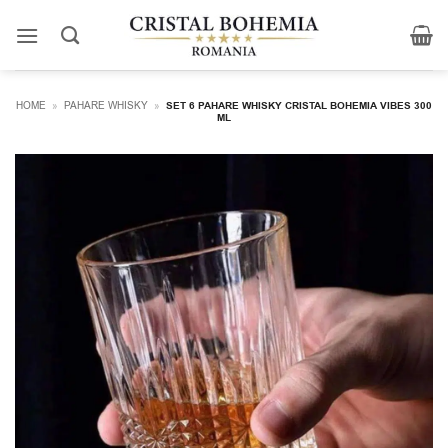
Skip
to
content
HOME
»
PAHARE WHISKY
»
SET 6 PAHARE WHISKY CRISTAL BOHEMIA VIBES 300
ML