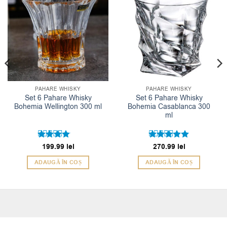
PAHARE WHISKY
PAHARE WHISKY
Set 6 Pahare Whisky
Set 6 Pahare Whisky
Bohemia Wellington 300 ml
Bohemia Casablanca 300
ml
Evaluat
199.99
lei
Evaluat la
270.99
lei
4
5
la
din
din 5
ADAUGĂ ÎN COȘ
ADAUGĂ ÎN COȘ
5