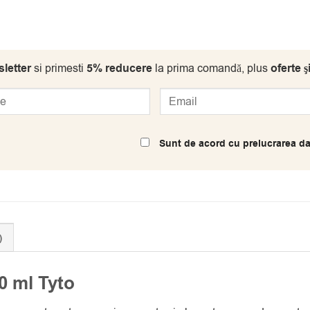
letter
si primesti
5% reducere
la prima comandă, plus
oferte ş
Sunt de acord cu prelucrarea da
)
0 ml Tyto