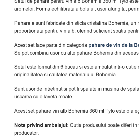
Setul de pahare pentru vin alb Bohemia 360 ml Tyto este 
aromelor. Forma echilibrata a bolului, usor alungita, permi
Paharele sunt fabricate din sticla cristalina Bohemia, un 
proportionata pentru vin alb, oferind suficient spatiu pe
Acest set face parte din categoria
pahare de vin de la 
Se pot combina usor cu alte pahare Bohemia din aceeasi 
Setul este format din 6 bucati si este ambalat intr-o cuti
originalitatea si calitatea materialului Bohemia.
Sunt usor de intretinut si pot fi spalate in masina de spal
uscarea cu o laveta moale.
Acest set pahare vin alb Bohemia 360 ml Tyto este o alege
Nota privind ambalajul:
Cutia produsului poate diferi in
producator.