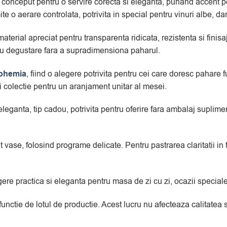
conceput pentru o servire corecta si eleganta, punand accent pe
te o aerare controlata, potrivita in special pentru vinuri albe, d
material apreciat pentru transparenta ridicata, rezistenta si fini
ntru degustare fara a supradimensiona paharul.
Bohemia
, fiind o alegere potrivita pentru cei care doresc pahare f
colectie pentru un aranjament unitar al mesei.
e eleganta, tip cadou, potrivita pentru oferire fara ambalaj supli
at vase, folosind programe delicate. Pentru pastrarea claritatii i
re practica si eleganta pentru masa de zi cu zi, ocazii speciale
 functie de lotul de productie. Acest lucru nu afecteaza calitate