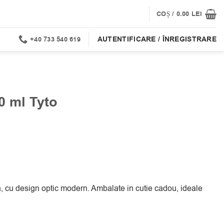
COȘ /
0.00
LEI
AUTENTIFICARE / ÎNREGISTRARE
+40 733 540 619
0 ml Tyto
a, cu design optic modern. Ambalate in cutie cadou, ideale