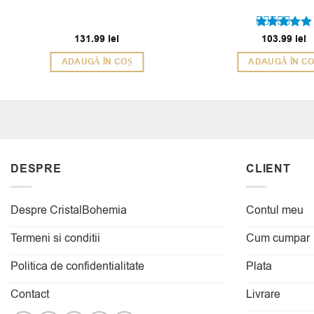
131.99
lei
103.99
lei
Evaluat la
5
din 5
ADAUGĂ ÎN COȘ
ADAUGĂ ÎN C
DESPRE
CLIENT
Despre CristalBohemia
Contul meu
Termeni si conditii
Cum cumpar
Politica de confidentialitate
Plata
Contact
Livrare