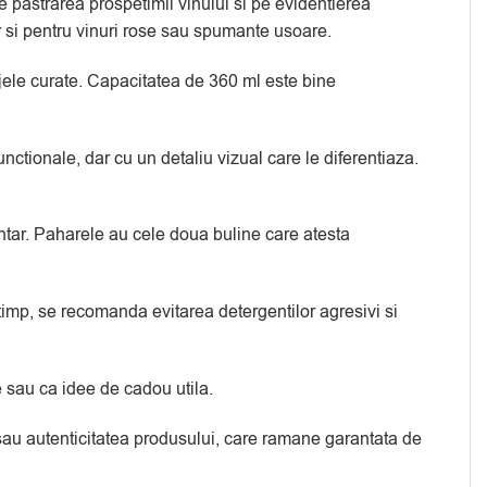
 pastrarea prospetimii vinului si pe evidentierea
ar si pentru vinuri rose sau spumante usoare.
sajele curate. Capacitatea de 360 ml este bine
unctionale, dar cu un detaliu vizual care le diferentiaza.
mentar. Paharele au cele doua buline care atesta
n timp, se recomanda evitarea detergentilor agresivi si
 sau ca idee de cadou utila.
a sau autenticitatea produsului, care ramane garantata de