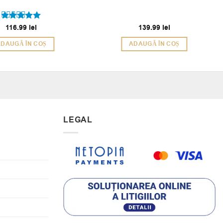
116.99
lei
139.99
lei
Evaluat la
5
din 5
DAUGĂ ÎN COȘ
ADAUGĂ ÎN COȘ
LEGAL