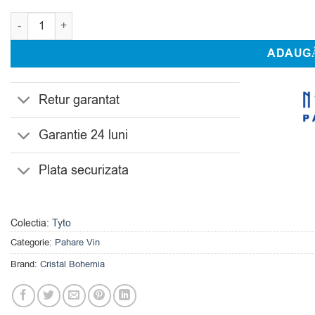
Cantitate Set 6 Pahare Vin Alb Bohemia 360 ml Tyto
ADAUGĂ
Retur garantat
Garantie 24 luni
Plata securizata
Colectia:
Tyto
Categorie:
Pahare Vin
Brand:
Cristal Bohemia