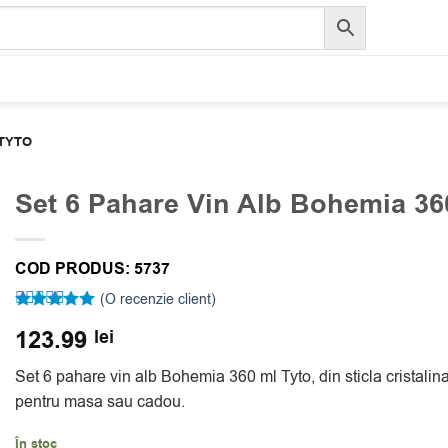
 TYTO
Set 6 Pahare Vin Alb Bohemia 36
COD PRODUS:
5737
(O recenzie client)
Evaluat la
123.99
lei
5
din 5 pe
baza unei
singure
Set 6 pahare vin alb Bohemia 360 ml Tyto, din sticla cristalin
evaluări
pentru masa sau cadou.
În stoc