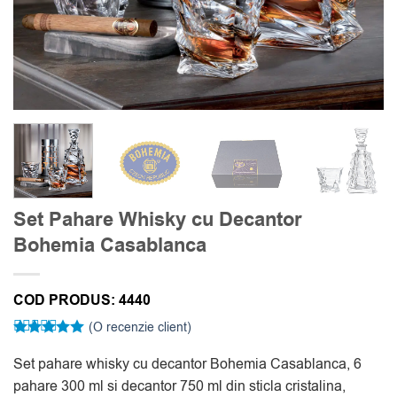
Set Pahare Whisky cu Decantor
Bohemia Casablanca
COD PRODUS:
4440
(O recenzie client)
Evaluat la
5
Set pahare whisky cu decantor Bohemia Casablanca, 6
din 5 pe
baza unei
pahare 300 ml si decantor 750 ml din sticla cristalina,
singure