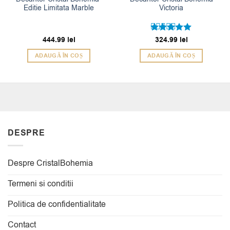
Editie Limitata Marble
Victoria
444.99
lei
Evaluat la
324.99
lei
5
din 5
ADAUGĂ ÎN COȘ
ADAUGĂ ÎN COȘ
DESPRE
Despre CristalBohemia
Termeni si conditii
Politica de confidentialitate
Contact