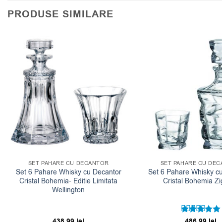
PRODUSE SIMILARE
SET PAHARE CU DECANTOR
SET PAHARE CU DE
Set 6 Pahare Whisky cu Decantor
Set 6 Pahare Whisky c
Cristal Bohemia- Editie Limitata
Cristal Bohemia Z
Wellington
438.99
lei
486.99
lei
Evaluat la