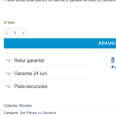
În stoc
Cantitate Set 2 Pahare Whisky cu Decantor Cristal Bohemia Min
ADAUGĂ
Retur garantat
Garantie 24 luni
Plata securizata
Colectia:
Minister
Categorie:
Set Pahare cu Decantor