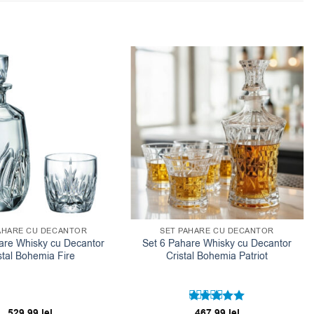
AHARE CU DECANTOR
SET PAHARE CU DECANTOR
are Whisky cu Decantor
Set 6 Pahare Whisky cu Decantor
stal Bohemia Fire
Cristal Bohemia Patriot
529.99
lei
467.99
lei
Evaluat la