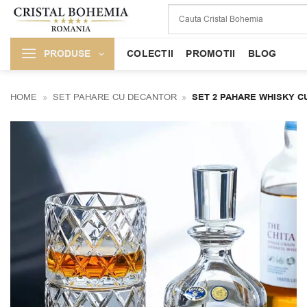
Skip
to
content
PRODUSE
COLECTII
PROMOTII
BLOG
HOME
»
SET PAHARE CU DECANTOR
»
SET 2 PAHARE WHISKY C