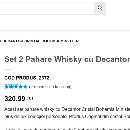
U DECANTOR CRISTAL BOHEMIA MINISTER
Set 2 Pahare Whisky cu Decantor
COD PRODUS:
2372
(
2
recenzii de la clienți)
Evaluat la
2
320.99
lei
5
din 5 pe
baza a
evaluări de
Acest set pahare whisky cu Decantor Cristal Bohemia Ministe
la clienți
plus de lux colecției personale. Produs Original din crista
Pretul afisat este pentru un set de 2 pahare whisky cu decant