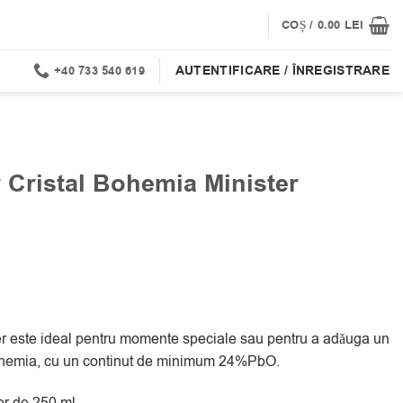
COȘ /
0.00
LEI
AUTENTIFICARE / ÎNREGISTRARE
+40 733 540 619
 Cristal Bohemia Minister
r este ideal pentru momente speciale sau pentru a adăuga un
l Bohemia, cu un continut de minimum 24%PbO.
or de 250 ml.