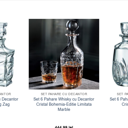
CANTOR
SET PAHARE CU DECANTOR
SET P
u Decantor
Set 6 Pahare Whisky cu Decantor
Set 6 Pah
ig Zag
Cristal Bohemia-Editie Limitata
Cri
Marble
444.99
lei