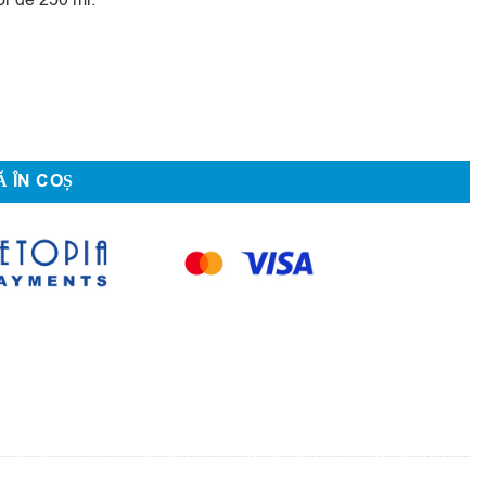
ister
 ÎN COȘ