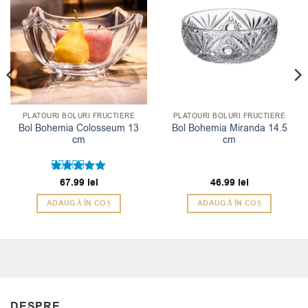
PLATOURI BOLURI FRUCTIERE
PLATOURI BOLURI FRUCTIERE
Bol Bohemia Colosseum 13
Bol Bohemia Miranda 14.5
cm
cm
Evaluat la
67.99
lei
46.99
lei
5
din 5
ADAUGĂ ÎN COȘ
ADAUGĂ ÎN COȘ
DESPRE